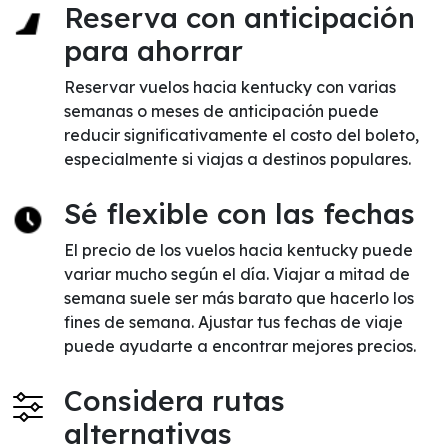
Reserva con anticipación
para ahorrar
Reservar vuelos hacia kentucky con varias
semanas o meses de anticipación puede
reducir significativamente el costo del boleto,
especialmente si viajas a destinos populares.
Sé flexible con las fechas
El precio de los vuelos hacia kentucky puede
variar mucho según el día. Viajar a mitad de
semana suele ser más barato que hacerlo los
fines de semana. Ajustar tus fechas de viaje
puede ayudarte a encontrar mejores precios.
Considera rutas
alternativas