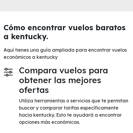
Cómo encontrar vuelos baratos
a kentucky.
Aquí tienes una guía ampliada para encontrar vuelos
económicos a kentucky
Compara vuelos para
obtener las mejores
ofertas
Utiliza herramientas o servicios que te permitan
buscar y comparar tarifas específicamente
hacia kentucky. Esto te ayudará a encontrar
opciones más económicas.