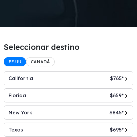
Seleccionar destino
EE.UU
CANADÁ
California
$765*
Florida
$659*
New York
$845*
Texas
$695*