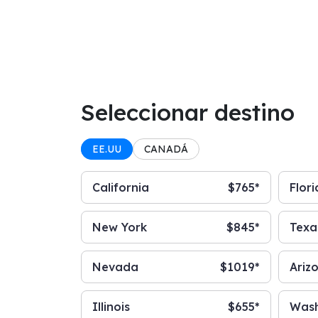
Seleccionar destino
EE.UU
CANADÁ
California
$765*
Flor
New York
$845*
Texa
Nevada
$1019*
Ariz
Illinois
$655*
Wash