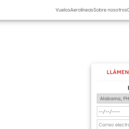
Vuelos
Aerolíneas
Sobre nosotros
ates
LLÁMEN
rates
 descuento con
íneas desde 2020
.