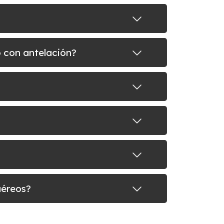
o con antelación?
aéreos?