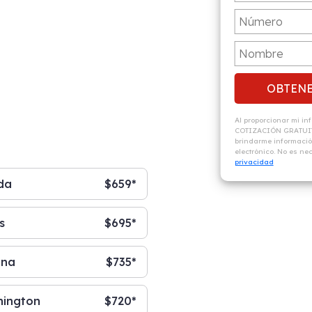
Al proporcionar mi i
COTIZACIÓN GRATUITA
brindarme información
electrónico. No es n
privacidad
ida
$659*
s
$695*
ona
$735*
ington
$720*